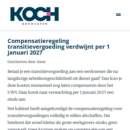
Over Ons
Specialisten
Rechtsgebieden
Compensatieregeling
transitievergoeding verdwijnt per 1
januari 2027
Actueel
Geschreven door: Irene
Werken Bij
Betaal je een transitievergoeding aan een werknemer die na
langdurige arbeidsongeschiktheid uit dienst gaat? Dan kun je
deze kosten momenteel nog laten compenseren door het
Contact
UWV. Daar komt naar verwachting per 1 januari 2027 een
einde aan.
Het kabinet heeft aangekondigd de compensatieregeling voor
transitievergoedingen volledig te willen afschaffen. Dat
betekent dat zowel kleine als grote werkgevers straks geen
aanspraak meer kunnen maken op compensatie van een