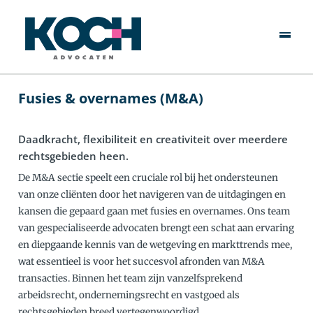
NL
EN
Over Ons
Specialisten
Fusies & overnames (M&A)
Rechtsgebieden
Daadkracht, flexibiliteit en creativiteit over meerdere
rechtsgebieden heen.
Actueel
De M&A sectie speelt een cruciale rol bij het ondersteunen
van onze cliënten door het navigeren van de uitdagingen en
Werken Bij
kansen die gepaard gaan met fusies en overnames. Ons team
van gespecialiseerde advocaten brengt een schat aan ervaring
Contact
en diepgaande kennis van de wetgeving en markttrends mee,
wat essentieel is voor het succesvol afronden van M&A
transacties. Binnen het team zijn vanzelfsprekend
arbeidsrecht, ondernemingsrecht en vastgoed als
rechtsgebieden breed vertegenwoordigd.