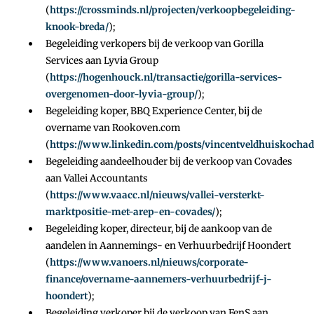
(
https://crossminds.nl/projecten/verkoopbegeleiding-
knook-breda/
);
Begeleiding verkopers bij de verkoop van Gorilla
Services aan Lyvia Group
(
https://hogenhouck.nl/transactie/gorilla-services-
overgenomen-door-lyvia-group/
);
Begeleiding koper, BBQ Experience Center, bij de
overname van Rookoven.com
(
https://www.linkedin.com/posts/vincentveldhuiskocha
Begeleiding aandeelhouder bij de verkoop van Covades
aan Vallei Accountants
(
https://www.vaacc.nl/nieuws/vallei-versterkt-
marktpositie-met-arep-en-covades/
);
Begeleiding koper, directeur, bij de aankoop van de
aandelen in Aannemings- en Verhuurbedrijf Hoondert
(
https://www.vanoers.nl/nieuws/corporate-
finance/overname-aannemers-verhuurbedrijf-j-
hoondert
);
Begeleiding verkoper bij de verkoop van FenS aan