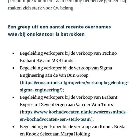
persoonlijke klik heeft. Maar één ding hebben ze gemeen: zij
maken zich sterk voor úw belang!
Een greep uit een aantal recente overnames
waarbij ons kantoor is betrokken
Begeleiding verkopers bij de verkoop van Techno
Brabant B.V. aan MKB fonds;
Begeleiding verkoper bij de verkoop van Sigma
Engineering aan de Van Dun Groep
(
https://crossminds.nl/projecten/verkoopbegeleiding-
sigma-engineering/
);
Begeleiding verkopers bij de verkoop van Brabant
Expres uit Zevenbergen aan Van der Wou Tours
(
https://www.kochadvocaten.nl/nieuws/crossminds-
en-kochadvocaten-een-sterk-team
);
Begeleiding verkoper bij de verkoop van Knook Breda
en Knook Select aan Marpa Holding