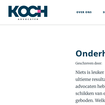
Over
Ons
OVER ONS
S
Specialisten
Rechtsgebieden
Actueel
Werken
Bij
Onderh
Contact
Geschreven door:
+31
76-
Niets is leuke
5226470
ultieme resulta
advocaten hebb
schikken van e
geboden. Welke