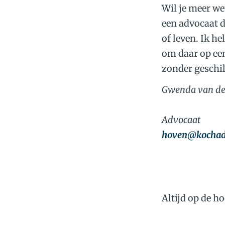
Wil je meer we
een advocaat 
of leven. Ik h
om daar op een
zonder geschil
Gwenda v
A
hoven@kochadv
Altijd op de h