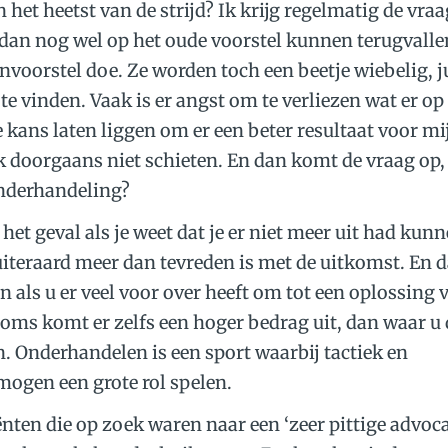
n het heetst van de strijd? Ik krijg regelmatig de vra
 dan nog wel op het oude voorstel kunnen terugvalle
nvoorstel doe. Ze worden toch een beetje wiebelig, ju
 te vinden. Vaak is er angst om te verliezen wat er 
e kans laten liggen om er een beter resultaat voor mi
 ik doorgaans niet schieten. En dan komt de vraag op
onderhandeling?
 het geval als je weet dat je er niet meer uit had kun
 uiteraard meer dan tevreden is met de uitkomst. En 
n als u er veel voor over heeft om tot een oplossing 
oms komt er zelfs een hoger bedrag uit, dan waar u
n. Onderhandelen is een sport waarbij tactiek en
ogen een grote rol spelen.
iënten die op zoek waren naar een ‘zeer pittige advoca