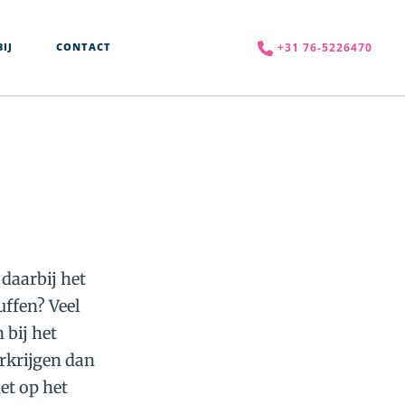
+31 76-5226470
IJ
CONTACT
daarbij het
uffen? Veel
 bij het
rkrijgen dan
et op het