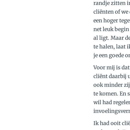
randje zitten i
cliënten of we
een hoger tege
net leuk begin
al ligt. Maar d
te halen, laat
je een goede 
Voor mij is dat
cliënt daarbij
ook minder zij
te komen. En s
wil had regele
invoelingsverm
Ik had ooit cl