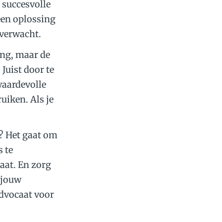
 succesvolle
een oplossing
 verwacht.
ang, maar de
Juist door te
 waardevolle
uiken. Als je
? Het gaat om
s te
aat. En zorg
r jouw
advocaat voor