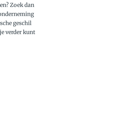
iken? Zoek dan
w onderneming
ische geschil
je verder kunt
at