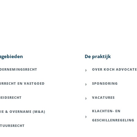
sgebieden
De praktijk
DERNEMINGSRECHT
OVER KOCH ADVOCAT
URRECHT EN VASTGOED
SPONSORING
BEIDSRECHT
VACATURES
KLACHTEN- EN
SIE & OVERNAME (M&A)
GESCHILLENREGELING
STUURSRECHT