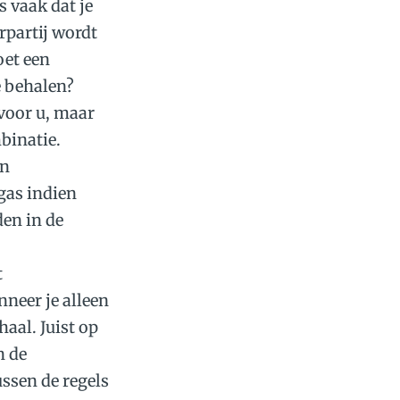
s vaak dat je
rpartij wordt
oet een
e behalen?
 voor u, maar
mbinatie.
jn
gas indien
den in de
t
nneer je alleen
aal. Juist op
n de
ussen de regels