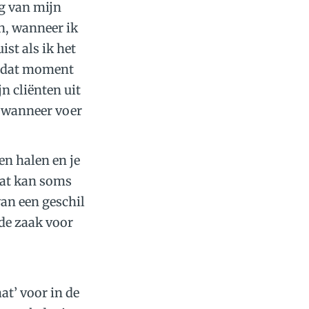
ag van mijn
n, wanneer ik
ist als ik het
op dat moment
jn cliënten uit
, wanneer voer
nen halen en je
dat kan soms
van een geschil
 de zaak voor
at’ voor in de