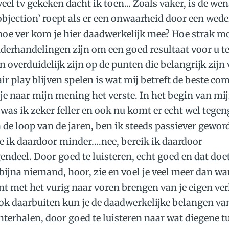
eel tv gekeken dacht ik toen... Zoals vaker, is de wen
objection’ roept als er een onwaarheid door een wede
hoe ver kom je hier daadwerkelijk mee? Hoe strak m
derhandelingen zijn om een goed resultaat voor u t
overduidelijk zijn op de punten die belangrijk zijn
fair play blijven spelen is wat mij betreft de beste co
 naar mijn mening het verste. In het begin van mi
was ik zeker feller en ook nu komt er echt wel tegen
 de loop van de jaren, ben ik steeds passiever gewor
e ik daardoor minder….nee, bereik ik daardoor
ndeel. Door goed te luisteren, echt goed en dat doe
ijna niemand, hoor, zie en voel je veel meer dan wa
t met het vurig naar voren brengen van je eigen verh
ook daarbuiten kun je de daadwerkelijke belangen va
hterhalen, door goed te luisteren naar wat diegene t