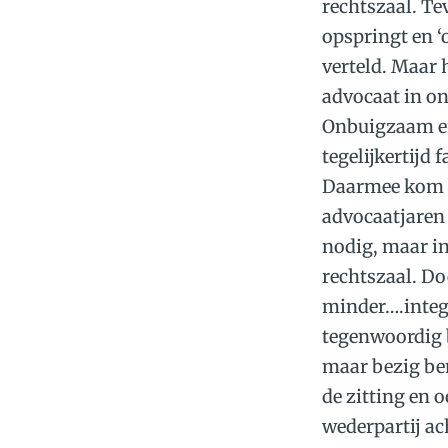
rechtszaal. Tev
opspringt en ‘
verteld. Maar 
advocaat in on
Onbuigzaam en 
tegelijkertijd 
Daarmee kom je
advocaatjaren 
nodig, maar in
rechtszaal. Do
minder….intege
tegenwoordig b
maar bezig ben
de zitting en 
wederpartij ac