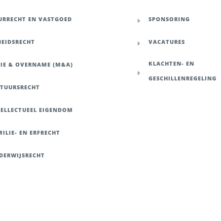
URRECHT EN VASTGOED
SPONSORING
BEIDSRECHT
VACATURES
KLACHTEN- EN
SIE & OVERNAME (M&A)
GESCHILLENREGELING
STUURSRECHT
TELLECTUEEL EIGENDOM
ILIE- EN ERFRECHT
DERWIJSRECHT