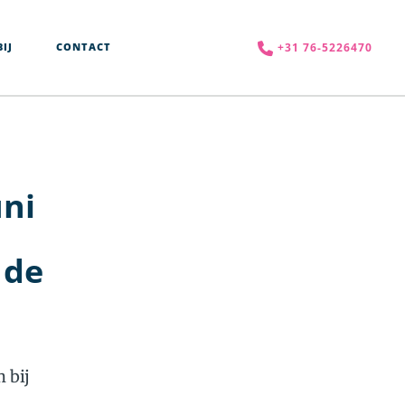
+31 76-5226470
IJ
CONTACT
uni
 de
 bij