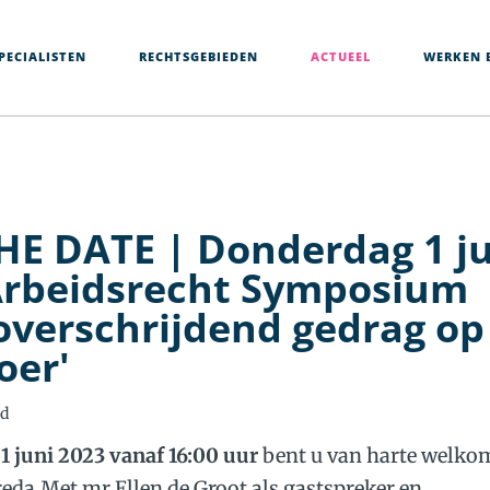
PECIALISTEN
RECHTSGEBIEDEN
ACTUEEL
WERKEN B
HE DATE | Donderdag 1 j
rbeidsrecht Symposium
overschrijdend gedrag op
oer'
Ed
1 juni 2023 vanaf 16:00 uur
bent u van harte welkom
da.Met mr Ellen de Groot als gastspreker en