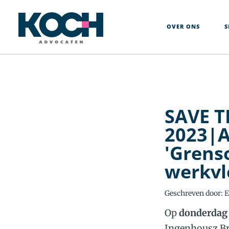
Over
Ons
OVER ONS
S
Specialisten
Rechtsgebieden
Actueel
Werken
Bij
SAVE T
Contact
2023|A
+31
'Grens
76-
werkvl
5226470
Geschreven door: 
Op
donderdag 
Ingenhousz Bre