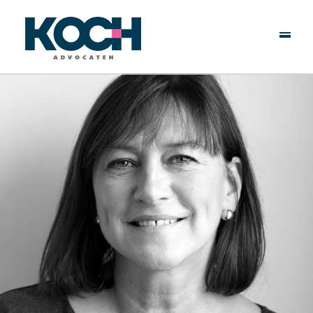
Over Ons
Specialisten
Rechtsgebieden
Actueel
Werken Bij
Contact